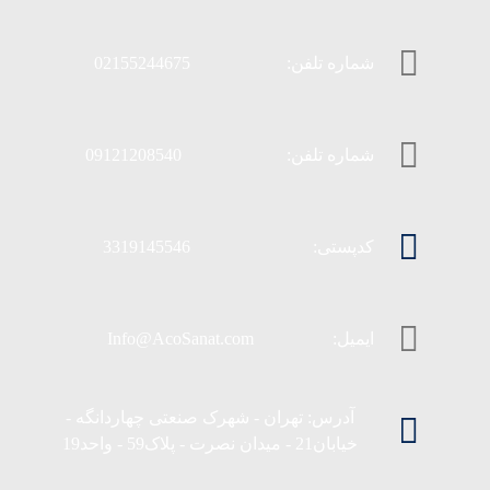
شماره تلفن: 02155244675
شماره تلفن: 09121208540
کدپستی: 3319145546
ایمیل: Info@AcoSanat.com
آدرس: تهران - شهرک صنعتی چهاردانگه -
خیابان21 - میدان نصرت - پلاک59 - واحد19