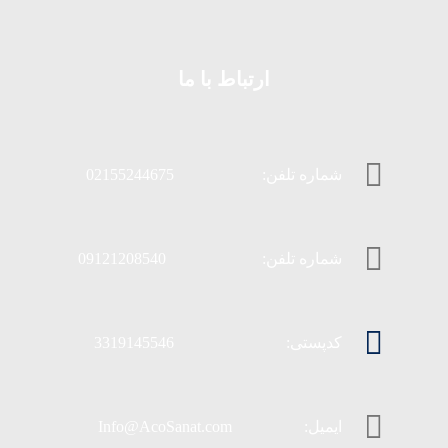
ارتباط با ما
شماره تلفن: 02155244675
شماره تلفن: 09121208540
کدپستی: 3319145546
ایمیل: Info@AcoSanat.com