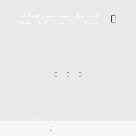
آدرس: تهران - شهرک صنعتی چهاردانگه -
خیابان21 - میدان نصرت - پلاک59 - واحد19
تمامی حقوق این سایت متعلق به شرکت آکو صنعت
کیان میباشد.