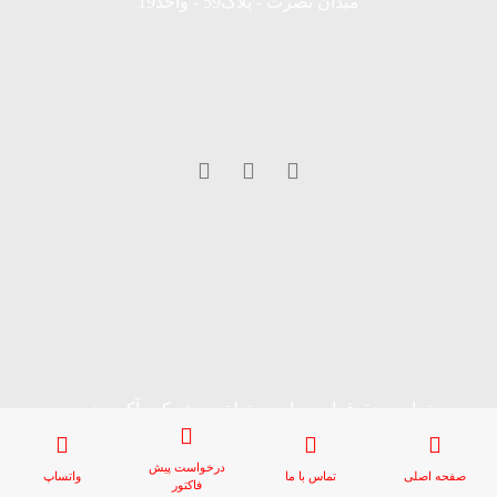
میدان نصرت - پلاک59 - واحد19
تمامی حقوق این سایت متعلق به شرکت آکو صنعت
کیان میباشد.
درخواست پیش
صفحه اصلی
تماس با ما
واتساپ
فاکتور