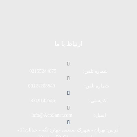
ارتباط با ما
شماره تلفن: 02155244675
شماره تلفن: 09121208540
کدپستی: 3319145546
ایمیل: Info@AcoSanat.com
آدرس: تهران - شهرک صنعتی چهاردانگه - خیابان21 -