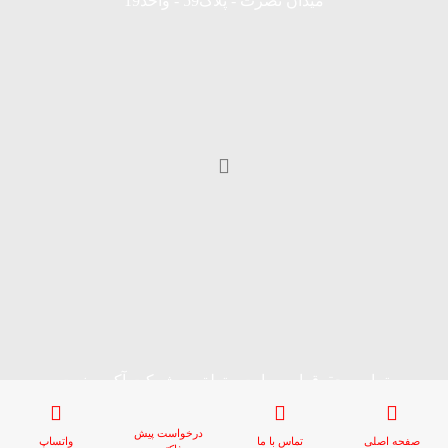
میدان نصرت - پلاک59 - واحد19
تمامی حقوق این سایت متعلق به شرکت آکو صنعت
کیان میباشد.
درخواست پیش
صفحه اصلی
تماس با ما
واتساپ