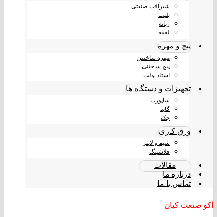
شیرآلات صنعتی
پلیت
زبانه
لقمه
پیچ و مهره
مهره ساختنی
پیچ ساختنی
استاد بولت
تجهیزات و دستگاه ها
ساپورت
گاید
جک
ورق کاری
شیم و لاینر
فلاشینگ
مقالات
درباره ما
تماس با ما
آکو صنعت کیان