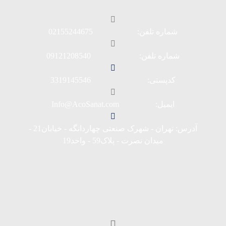
شماره تلفن: 02155244675
شماره تلفن: 09121208540
کدپستی: 3319145546
ایمیل: Info@AcoSanat.com
آدرس: تهران - شهرک صنعتی چهاردانگه - خیابان21 -
میدان نصرت - پلاک59 - واحد19