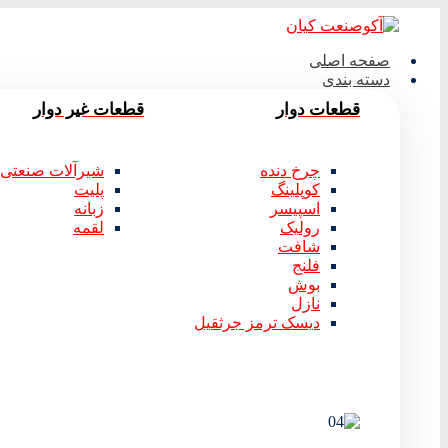
صفحه اصلی
دسته بندی
قطعات دوار
قطعات غیر دوار
چرخ دنده
شیرآلات صنعتی
کوپلینگ
پلیت
اسپیسر
زبانه
رولیک
لقمه
شافت
فلنج
بوش
نازل
دیسک ترمز جرثقیل