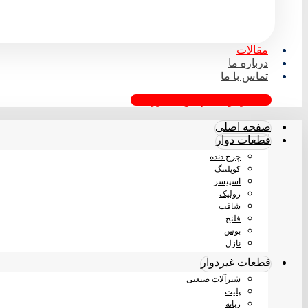
مقالات
درباره ما
تماس با ما
درخواست پیش فاکتور
صفحه اصلی
قطعات دوار
چرخ دنده
کوپلینگ
اسپیسر
رولیک
شافت
فلنج
بوش
نازل
قطعات غیردوار
شیرآلات صنعتی
پلیت
زبانه