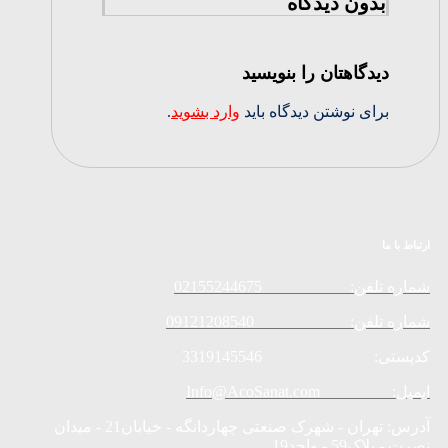
بدون دیدگاه
دیدگاهتان را بنویسید
برای نوشتن دیدگاه باید
وارد بشوید
.
ارتباط با ما
شماره تلفن: 02155244675
شماره تلفن: 09121208540
کدپستی: 3319145546
ایمیل: Info@AcoSanat.com
آدرس: تهران - شهرک صنعتی چهاردانگه - خیابان21 - میدان
نصرت - پلاک59 - واحد19