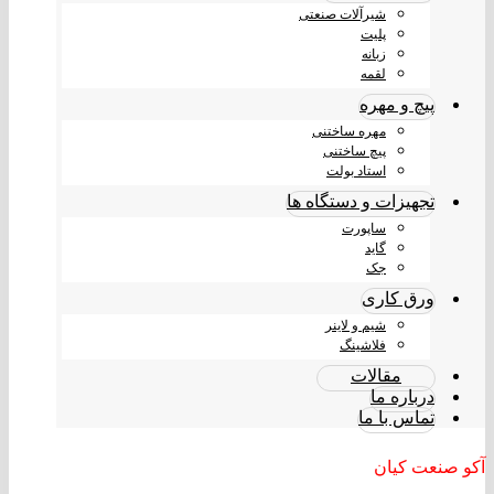
شیرآلات صنعتی
پلیت
زبانه
لقمه
پیچ و مهره
مهره ساختنی
پیچ ساختنی
استاد بولت
تجهیزات و دستگاه ها
ساپورت
گاید
جک
ورق کاری
شیم و لاینر
فلاشینگ
مقالات
درباره ما
تماس با ما
آکو صنعت کیان