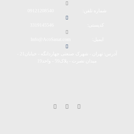
شماره تلفن: 09121208540
کدپستی: 3319145546
ایمیل: Info@AcoSanat.com
آدرس: تهران - شهرک صنعتی چهاردانگه - خیابان21 -
میدان نصرت - پلاک59 - واحد19