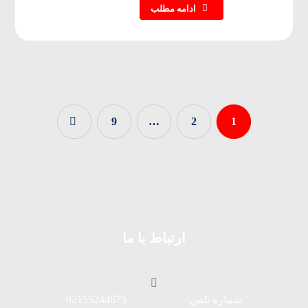
ادامه مطلب
9
…
2
1
ارتباط با ما
شماره تلفن: 02155244675